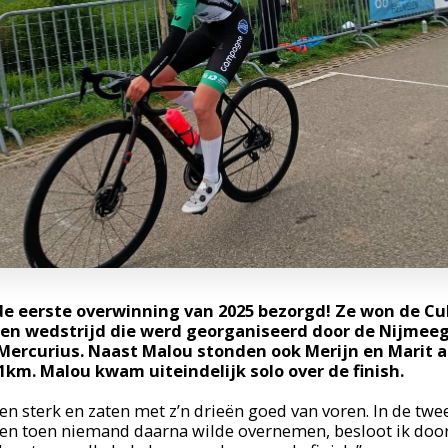
e eerste overwinning van 2025 bezorgd! Ze won de Cube
 een wedstrijd die werd georganiseerd door de Nijmee
Mercurius. Naast Malou stonden ook Merijn en Marit aa
1km. Malou kwam uiteindelijk solo over de finish.
 sterk en zaten met z’n drieën goed van voren. In de twe
en toen niemand daarna wilde overnemen, besloot ik door t