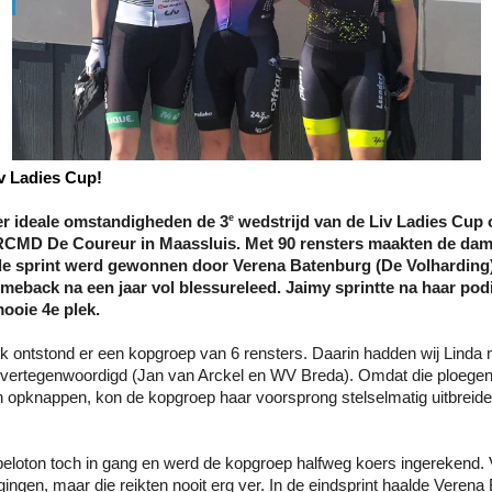
v Ladies Cup!
e
er ideale omstandigheden de 3
 wedstrijd van de Liv Ladies Cup 
RCMD De Coureur in Maassluis. Met 90 rensters maakten de dam
 de sprint werd gewonnen door Verena Batenburg (De Volharding)
eback na een jaar vol blessureleed. Jaimy sprintte na haar pod
ooie 4e plek.
trek ontstond er een kopgroep van 6 rensters. Daarin hadden wij Linda
t vertegenwoordigd (Jan van Arckel en WV Breda). Omdat die ploegen 
n opknappen, kon de kopgroep haar voorsprong stelselmatig uitbreide
t peloton toch in gang en werd de kopgroep halfweg koers ingerekend. 
gingen, maar die reikten nooit erg ver. In de eindsprint haalde Verena