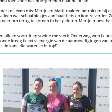
 ben toen volle bak doorgereden naar de finish.”
ter mij even mis: Merijn en Marit raakten betrokken bij een
lleen wat schaafplekjes aan haar fiets en kon ze verder. Ze
 meer om terug te komen in het peloton. Merijn moest hel
en alleen vooruit en voelde me sterk. Onderweg won ik ook
 ronde kreeg ik extra energie van de aanmoedigingen van 
s de kant; die waren echt top!”