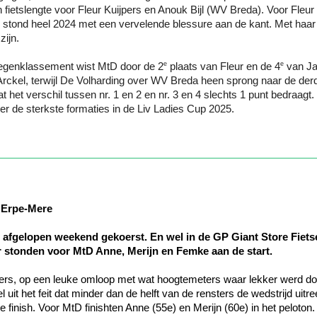
 fietslengte voor Fleur Kuijpers en Anouk Bijl (WV Breda). Voor Fleur 
ij stond heel 2024 met een vervelende blessure aan de kant. Met haar
zijn.
e
e
oegenklassement wist MtD door de 2
 plaats van Fleur en de 4
 van Ja
rckel, terwijl De Volharding over WV Breda heen sprong naar de derde
het verschil tussen nr. 1 en 2 en nr. 3 en 4 slechts 1 punt bedraagt.
er de sterkste formaties in de Liv Ladies Cup 2025.
t Erpe-Mere
 afgelopen weekend gekoerst. En wel in de GP Giant Store Fietse
r stonden voor MtD Anne, Merijn en Femke aan de start.
oers, op een leuke omloop met wat hoogtemeters waar lekker werd do
l uit het feit dat minder dan de helft van de rensters de wedstrijd uitr
finish. Voor MtD finishten Anne (55e) en Merijn (60e) in het peloton