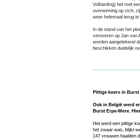
Volharding) het met een
overwinning op zich; z
weer helemaal terug te 
In de stand van het pl
veroveren op Jan van A
worden aangetekend dat 
beschikken duidelijk ov
Pittige koers in Burs
Ook in België werd er
Burst Erpe-Mere. Hie
Het werd een pittige k
het zwaar was, blijkt we
147 vrouwen haalden de 