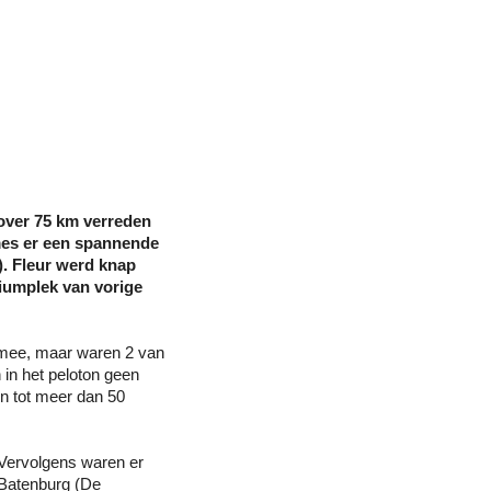
over 75 km verreden 
es er een spannende 
. Fleur werd knap 
iumplek van vorige 
 mee, maar waren 2 van 
in het peloton geen 
n tot meer dan 50 
Vervolgens waren er 
 Batenburg (De 