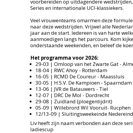
voorbereiden op uitdagendere wedstrijden,
Series en internationale UCI-klassiekers.
Veel vrouwenteams omarmen deze formule e
naar deze wedstrijden. Vrijwel alle Nederl
jaar aan de start. Iedereen is van harte we
aanmoedigen langs het parcours. Kom kijken
onderstaande weekenden, en beleef de koers
Het programma voor 2026:
29-03 | Omloop van het Zwarte Gat - Alm
18-04 | RWC Ahoy - Rotterdam
16-05 | RCMD De Coureur - Maassluis
30-05 | H.S.V. De Kampioen - Spaarndam
13-06 | JVR de Batauwers - Tiel
12-07 | DRC De Mol - Dordrecht
29-08 | Zuidland (ploegentijdrit)
05-09 | Willebrord Wil Vooruit- Rucphen
12/13-09 | Sluitingsweekeinde Nedereind
Liv heeft zijn naam verbonden aan deze serie
ladiescup